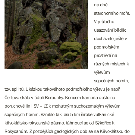
na dně
starohorního moře.
V průběhu
usazování břidlic
docházelo ještě v
podmořském
prostředí na
různých místech k
výlevům
sopečných hornin,
tzv. spilitů. Ukázkou takovéhoto podmořského výlevu je např.
Čertova skála v údolí Berounky. Koncem kambria došlo na
poruchové linii SV – JZ k mohutným suchozemským výlevům
sopečných hornin. Vzniklo tak asi 5 km široké vulkanické
křivoklátsko-rokycanské pásmo, táhnoucí se od Sýkořice k
Rokycanům. Z pozdějších geologických dob se na Křivoklátsku do