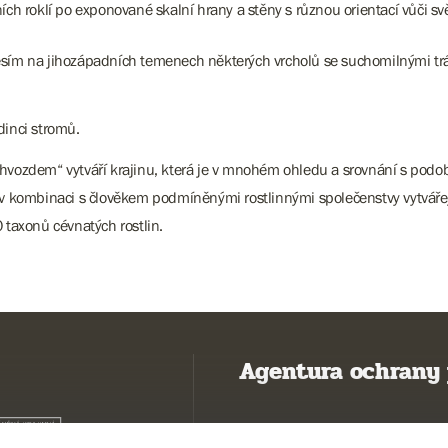
ích roklí po exponované skalní hrany a stěny s různou orientací vůči s
esím na jihozápadních temenech některých vrcholů se suchomilnými tr
dinci stromů.
 hvozdem“ vytváří krajinu, která je v mnohém ohledu a srovnání s podo
é v kombinaci s člověkem podmíněnými rostlinnými společenstvy vytvářej
800 taxonů cévnatých rostlin.
Agentura ochrany 
Poznávám přírodu