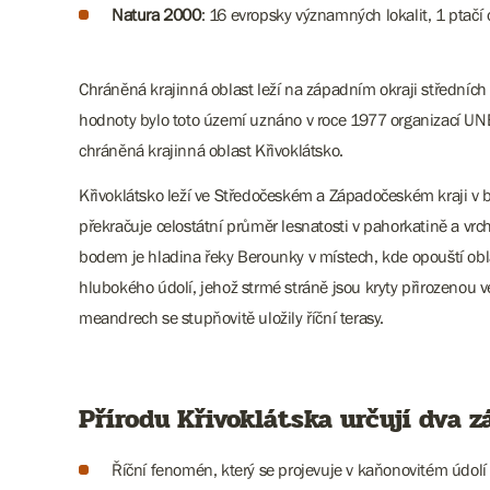
Natura 2000
: 16 evropsky významných lokalit, 1 ptačí 
Chráněná krajinná oblast leží na západním okraji středních 
hodnoty bylo toto území uznáno v roce 1977 organizací UNE
chráněná krajinná oblast Křivoklátsko.
Křivoklátsko leží ve Středočeském a Západočeském kraji v 
překračuje celostátní průměr lesnatosti v pahorkatině a vrc
bodem je hladina řeky Berounky v místech, kde opouští oblas
hlubokého údolí, jehož strmé stráně jsou kryty přirozenou 
meandrech se stupňovitě uložily říční terasy.
Přírodu Křivoklátska určují dva 
Říční fenomén, který se projevuje v kaňonovitém údolí