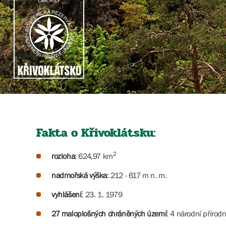
Fakta o Křivoklátsku:
2
rozloha
: 624,97 km
nadmořská výška
: 212 - 617 m n. m.
vyhlášení
: 23. 1. 1979
27 maloplošných chráněných území
: 4 národní přírodn