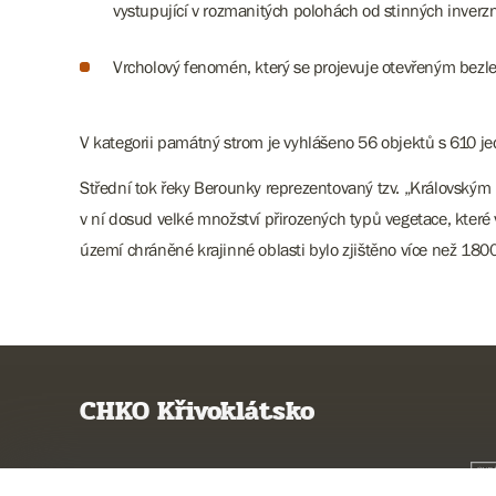
vystupující v rozmanitých polohách od stinných inverzn
Vrcholový fenomén, který se projevuje otevřeným bezl
V kategorii památný strom je vyhlášeno 56 objektů s 610 je
Střední tok řeky Berounky reprezentovaný tzv. „Královským
v ní dosud velké množství přirozených typů vegetace, kter
území chráněné krajinné oblasti bylo zjištěno více než 1
CHKO Křivoklátsko
Poznejte CHKO