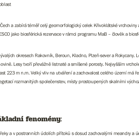
oblast
Čech a zabírá téměř celý geomorfologický celek Křivoklátské vrchoviny a
SCO jako biosférická rezervace v rámci programu MaB – člověk a biosfé
bývalých okresech Rakovník, Beroun, Kladno, Plzeň-sever a Rokycany. L
hovině. Lesy tvoří převážně listnaté a smíšené porosty. Nejvyšším vrcho
t 223 m n.m. Velký vliv na utváření a zachovalost celého území má řeka 
vegetací rozmanitých společenstev, místy prostoupených skalními výchozy
základní fenomény:
 řeky a v postranních údolích přítoků s dosud zachovalými meandry a úd