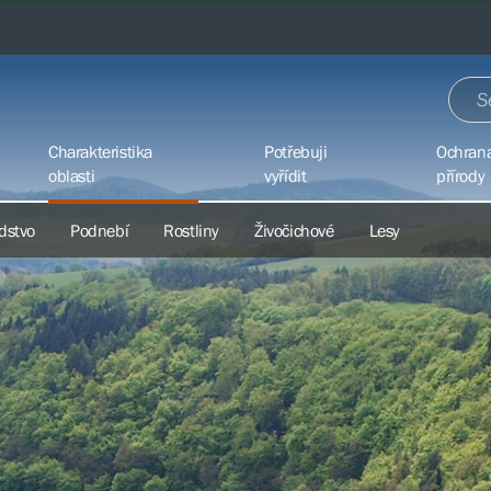
Charakteristika
Potřebuji
Ochran
oblasti
vyřídit
přírody
dstvo
Podnebí
Rostliny
Živočichové
Lesy