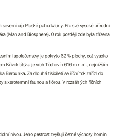
 severní cíp Plaské pahorkatiny. Pro své vysoké přírodní
ra (Man and Biosphere). O rok později zde byla zřízena
esními společenstvy je pokryto 62 % plochy, což vysoko
lem Křivoklátska je vrch Těchovín 616 m n.m., nejnižším
Berounka. Za dlouhá tisíciletí se říční tok zařízl do
 s xerotermní faunou a flórou. V rozsáhlých říčních
olní nivou. Jeho pestrost zvyšují četné výchozy hornin