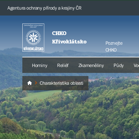
Agentura ochrany přírody a krajiny ČR
CHKO
Křivoklátsko
Poznejte
CHKO
Horniny
Reliéf
Zkameněliny
Půdy
Vo
Charakteristika oblasti
Křivoklátsko