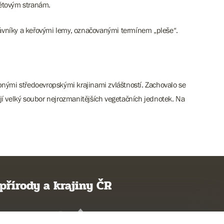
větovým stranám.
ávníky a keřovými lemy, označovanými termínem „pleše“.
bnými středoevropskými krajinami zvláštností. Zachovalo se
í velký soubor nejrozmanitějších vegetačních jednotek. Na
přírody a krajiny ČR