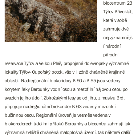
biocentrum 23
Týřov-Křivoklát,
které v sobě
zahrnuje dvě
nejvýznamnějš
í národní
přírodní
rezervace Týřov a Velkou Pleš, propojené do evropsky významné
lokality Týřov- Oupořský potok, vše v I. zóně chráněné krajinné
oblasti. Nadregionální biokoridory K 50 a K 55 jsou vedeny
korytem řeky Berounky vodní osou a mezofilní hájovou osou po
svazích jejího údolí. Zbirožskými lesy se od jihu, z masivu Brd,
připojuje nadregionální biokoridor K 63 vedený mezofilní
bučinnou osou. Regionální úroveň je vesměs vedena v
biokorodorech údolími přítoků Berounky a biocentra zahrnují jak
významná zvláště chráněná maloplošná území, tak některé další