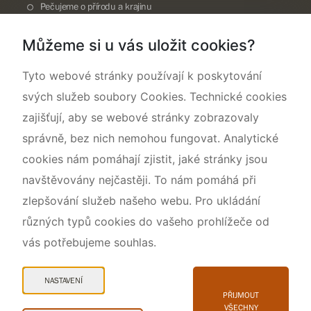
Pečujeme o přírodu a krajinu
Dokumentujeme přírodu
Můžeme si u vás uložit cookies?
O nás
Tyto webové stránky používají k poskytování
svých služeb soubory Cookies. Technické cookies
zajišťují, aby se webové stránky zobrazovaly
správně, bez nich nemohou fungovat. Analytické
cookies nám pomáhají zjistit, jaké stránky jsou
navštěvovány nejčastěji. To nám pomáhá při
zlepšování služeb našeho webu. Pro ukládání
různých typů cookies do vašeho prohlížeče od
vás potřebujeme souhlas.
Mapa webu
Prohlášení o přístupnosti
NASTAVENÍ
Cookies
PŘIJMOUT
VŠECHNY
Snadné čtení