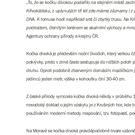
„To, že se kočku divokou podařilo na stejném místě zach
Křivoklátsku, z uplynulých tří let zde máme záznamy i z
DNA. K tomuse hodí například srst či zbytky trusu. Na K
podrostem, členitým terénem se skalními výchozy a množs
Agentury ochrany přírody a krajiny ČR.
Kočka divoká je především noční živočich, který velkou č
pokrývky, proto v zimě často sestupuje do nižších poloh p
druhu. Oproti podobně zbarveným domácím mazlíčkům je v
jedinců jeden metr, výška v kohoutku činí 30-40 cm.
Z české přírody vymizela kočka divoká někdy v průběhu 1
novodobý doklad o jejím výskytu je z Krušných hor, kde by
používáním moderní metody mapování, tzv. fotopastí, pod
Na Moravě se kočka divoká pravděpodobně trvale vzácně 