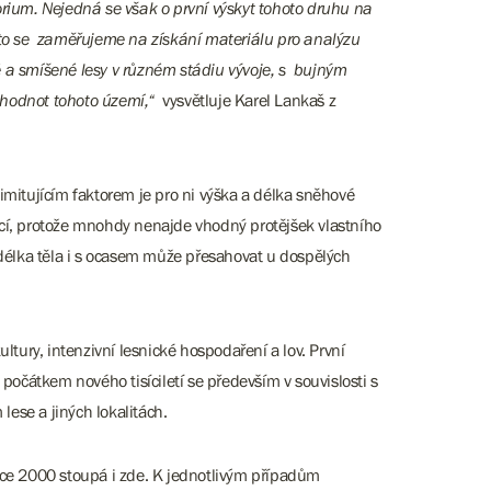
orium. Nejedná se však o první výskyt tohoto druhu na
roto se zaměřujeme na získání materiálu pro analýzu
é a smíšené lesy v různém stádiu vývoje, s bujným
 hodnot tohoto území,“
vysvětluje Karel Lankaš z
imitujícím faktorem je pro ni výška a délka sněhové
omácí, protože mnohdy nenajde vhodný protějšek vlastního
délka těla i s ocasem může přesahovat u dospělých
ury, intenzivní lesnické hospodaření a lov. První
počátkem nového tisíciletí se především v souvislosti s
lese a jiných lokalitách.
ce 2000 stoupá i zde. K jednotlivým případům