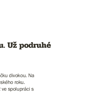
u. Už podruhé
očku divokou. Na
ňského roku.
 ve spolupráci s