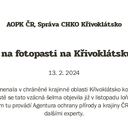
AOPK ČR, Správa CHKO Křivoklátsko
 na fotopasti na Křivoklátsk
13. 2. 2024
enala v chráněné krajinné oblasti Křivoklátsko k
tě se tato vzácná šelma objevila již v listopadu lo
m tu provádí Agentura ochrany přírody a krajiny ČR
dalšími experty.