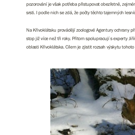
pozorování je však potřeba přistupovat obezřetně, zejména
srsti. I podle nich se zdá, že počty těchto tajemných lesn
Na Křivoklátsku provádějí zoologové Agentury ochrany pří
stop již více než tři roky. Přitom spolupracují s expert
oblasti Křivoklátska. Cílem je zjistit rozsah výskytu tohot