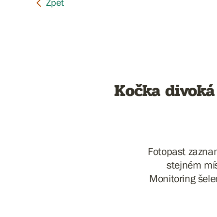
Kočka divoká
Fotopast zaznam
stejném mís
Monitoring šele