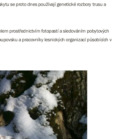
skytu se proto dnes používají genetické rozbory trusu a
šelem prostřednictvím fotopastí a sledováním pobytových
oupovsku a pracovníky lesnických organizací působících v