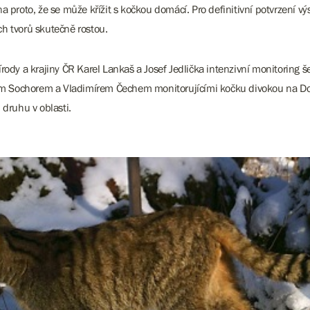
 proto, že se může křížit s kočkou domácí. Pro definitivní potvrzení vý
ích tvorů skutečně rostou.
rody a krajiny ČR Karel Lankaš a Josef Jedlička intenzivní monitoring 
y Jiřím Sochorem a Vladimírem Čechem monitorujícími kočku divokou na D
o druhu v oblasti.